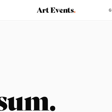
Art Events
.
G
sum.