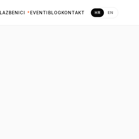
LAZBENICI
EVENTI
BLOG
KONTAKT
HR
EN
★