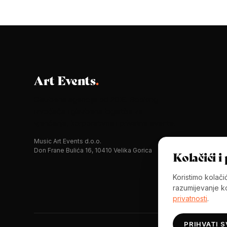
Art Events
.
Glazbena agencija od 2016. Booking
izvođača i glazbena logistika za
vjenčanja, korporativne i privatne evente.
Music Art Events d.o.o.
Don Frane Bulića 16, 10410 Velika Gorica
Kolačići i
Koristimo kolači
razumijevanje ko
privatnosti
.
PRIHVATI S