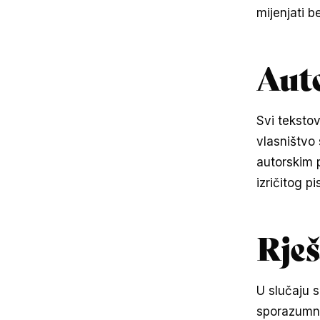
mijenjati 
Aut
Svi tekstov
vlasništvo 
autorskim p
izričitog p
Rješ
U slučaju 
sporazumno