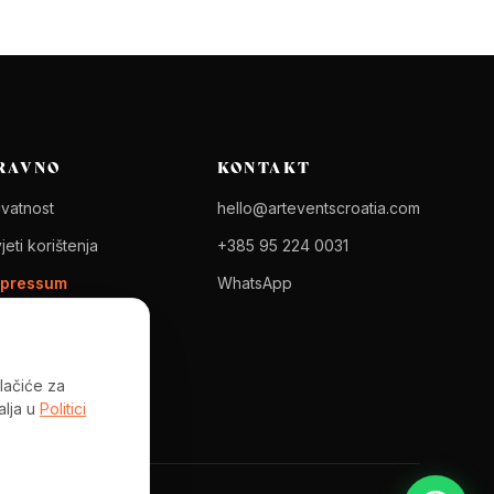
RAVNO
KONTAKT
ivatnost
hello@arteventscroatia.com
jeti korištenja
+385 95 224 0031
mpressum
WhatsApp
stavke kolačića
olačiće za
alja u
Politici