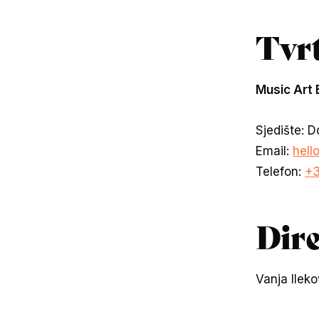
Tvr
Music Art 
Sjedište: D
Email:
hell
Telefon:
+3
Dir
Vanja Ileko