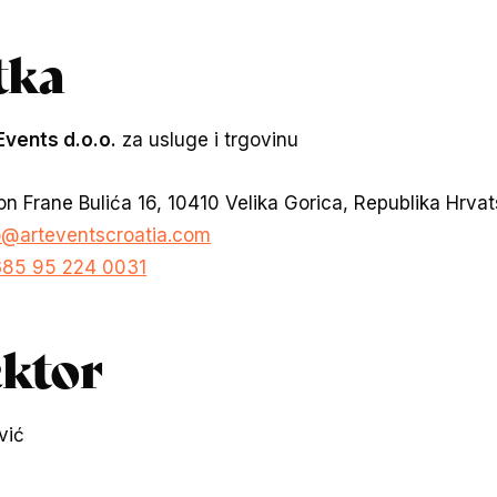
tka
Events d.o.o.
za usluge i trgovinu
on Frane Bulića 16, 10410 Velika Gorica, Republika Hrva
o@arteventscroatia.com
85 95 224 0031
ektor
vić