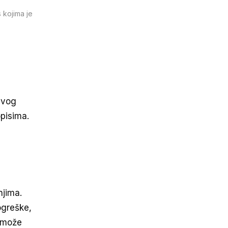
 kojima je
ivog
opisima.
njima.
ogreške,
e može