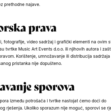
bez prethodne najave.
orska prava
i, fotografije, video sadržaj i grafički elementi na ovim
su tvrtke Music Art Events d.o.o. ili njihovih autora i zaš
ravom. Korištenje, umnožavanje ili distribucija sadržaja
isanog pristanka nije dopušteno.
avanje sporova
spora između potrošača i tvrtke nastojat ćemo doći do
g rješenja. Ukoliko sporazum nije moguć, sporovi se rj