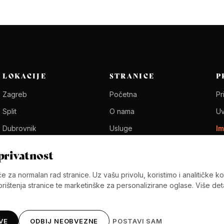
LOKACIJE
STRANICE
P
Zagreb
Početna
Pr
Split
O nama
Uv
Dubrovnik
Usluge
I
Rijeka
Blog
Po
 privatnost
Zadar
će za normalan rad stranice. Uz vašu privolu, koristimo i analitičke k
Rovinj
rištenja stranice te marketinške za personalizirane oglase. Više det
VE
ODBIJ NEOBVEZNE
POSTAVI SAM