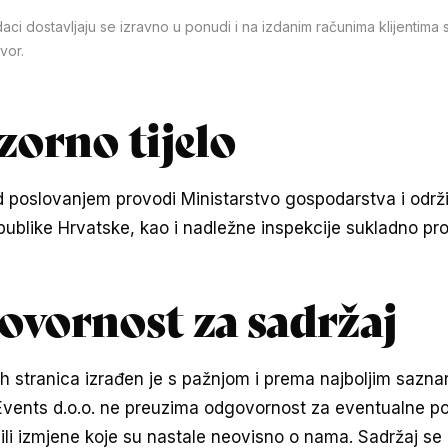
ci dostavljaju se izravno u ponudi i na izdanim računima klijentima s
vor.
orno tijelo
 poslovanjem provodi Ministarstvo gospodarstva i održ
publike Hrvatske, kao i nadležne inspekcije sukladno pr
vornost za sadržaj
h stranica izrađen je s pažnjom i prema najboljim sazna
Events d.o.o. ne preuzima odgovornost za eventualne p
 ili izmjene koje su nastale neovisno o nama. Sadržaj s