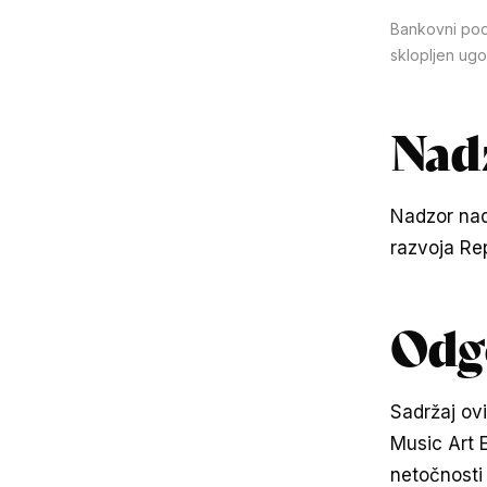
Bankovni poda
sklopljen ugo
Nadz
Nadzor nad
razvoja Re
Odgo
Sadržaj ovi
Music Art 
netočnosti