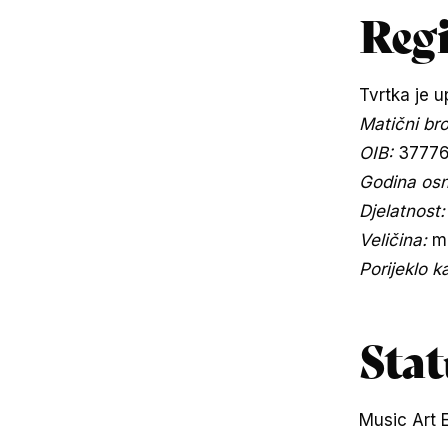
Regi
Tvrtka je 
Matični bro
OIB:
3777
Godina osn
Djelatnost:
Veličina:
mi
Porijeklo k
Sta
Music Art E