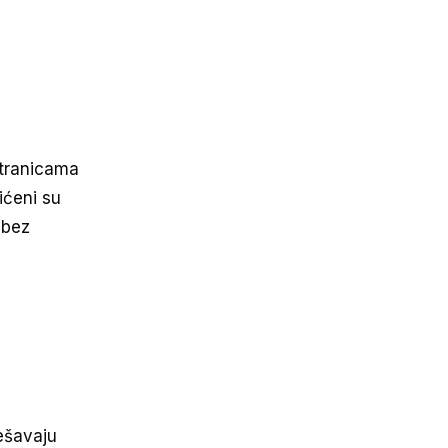
 stranicama
tićeni su
 bez
ešavaju