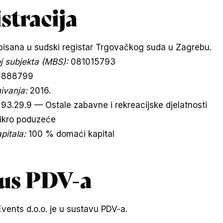
stracija
upisana u sudski registar Trgovačkog suda u Zagrebu.
j subjekta (MBS):
081015793
6888799
ivanja:
2016.
93.29.9 — Ostale zabavne i rekreacijske djelatnosti
kro poduzeće
apitala:
100 % domaći kapital
tus PDV-a
vents d.o.o. je u sustavu PDV-a.