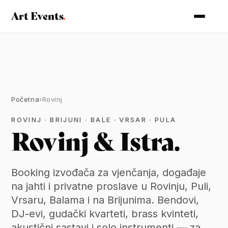
Art Events
.
Početna
›
Rovinj
ROVINJ · BRIJUNI · BALE · VRSAR · PULA
— be
Rovinj & Istra.
Booking izvođača za vjenčanja, događaje
na jahti i privatne proslave u Rovinju, Puli,
Vrsaru, Balama i na Brijunima. Bendovi,
DJ-evi, gudački kvarteti, brass kvinteti,
akustični sastavi i solo instrumenti — za