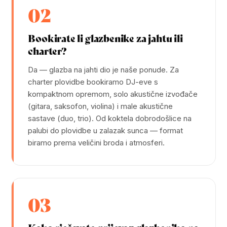
02
Bookirate li glazbenike za jahtu ili
charter?
Da — glazba na jahti dio je naše ponude. Za
charter plovidbe bookiramo DJ-eve s
kompaktnom opremom, solo akustične izvođače
(gitara, saksofon, violina) i male akustične
sastave (duo, trio). Od koktela dobrodošlice na
palubi do plovidbe u zalazak sunca — format
biramo prema veličini broda i atmosferi.
03