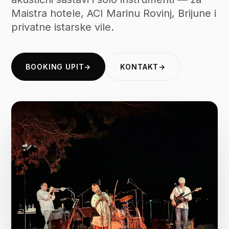
Maistra hotele, ACI Marinu Rovinj, Brijune i
privatne istarske vile.
BOOKING UPIT
→
KONTAKT
→