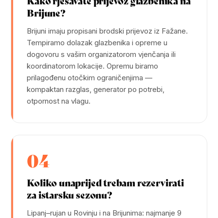
Kako rješavate prijevoz glazbenika na
Brijune?
Brijuni imaju propisani brodski prijevoz iz Fažane.
Tempiramo dolazak glazbenika i opreme u
dogovoru s vašim organizatorom vjenčanja ili
koordinatorom lokacije. Opremu biramo
prilagođenu otočkim ograničenjima —
kompaktan razglas, generator po potrebi,
otpornost na vlagu.
04
Koliko unaprijed trebam rezervirati
za istarsku sezonu?
Lipanj–rujan u Rovinju i na Brijunima: najmanje 9