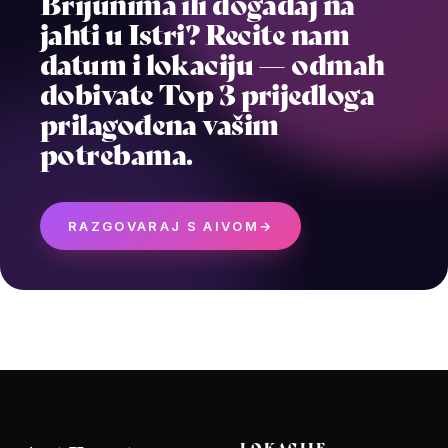
Brijunima ili događaj na
jahti u Istri? Recite nam
datum i lokaciju — odmah
dobivate Top 3 prijedloga
prilagođena vašim
potrebama.
RAZGOVARAJ S AIVOM
→