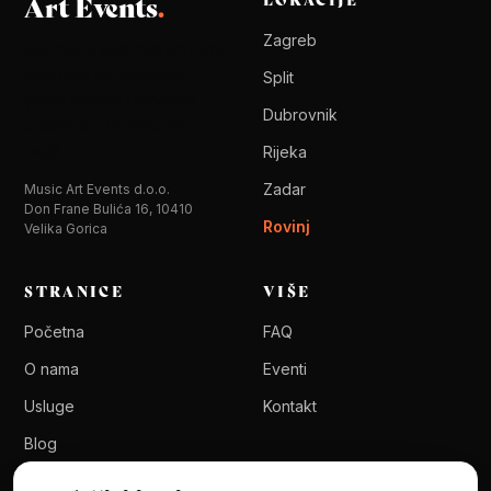
Art Events
.
LOKACIJE
Zagreb
Glazbena agencija od 2016.
Bookingi za vjenčanja,
Split
yacht evente i privatne
Dubrovnik
proslave u Rovinju, Istri i
regiji.
Rijeka
Zadar
Music Art Events d.o.o.
Don Frane Bulića 16, 10410
Rovinj
Velika Gorica
STRANICE
VIŠE
Početna
FAQ
O nama
Eventi
Usluge
Kontakt
Blog