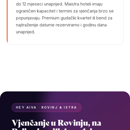
do 12 mjeseci unaprijed. Maistra hoteli imaju
ograničen kapacitet i termini za vjenčanja brzo se
popunjavaju. Premium gudački kvartet ili bend za
najtraženije datume rezerviramo i godinu dana
unaprijed.
HEY AIVA · ROVINJ & ISTRA
Vjenčanje u Rovinju, na