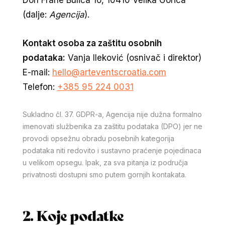
Don Frane Bulića 16, 10410 Velika Gorica
(dalje:
Agencija
).
Kontakt osoba za zaštitu osobnih
podataka:
Vanja Ileković (osnivač i direktor)
E-mail:
hello@arteventscroatia.com
Telefon:
+385 95 224 0031
Sukladno čl. 37. GDPR-a, Agencija nije dužna formalno
imenovati službenika za zaštitu podataka (DPO) jer ne
provodi opsežnu obradu posebnih kategorija
podataka niti redovito i sustavno praćenje pojedinaca
u velikom opsegu. Ipak, za sva pitanja iz područja
privatnosti dostupni smo putem gornjih kontakata.
2. Koje podatke