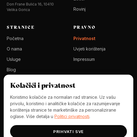
Don Frane Bulića 16, 10410
Rovinj
Velika Gorica
STRANICE
PRAVNO
Početna
Privatnost
O nama
Uvjeti korištenja
Usluge
Impressum
Blog
Kolačići i privatnost
KONTAKT
Koristimo kolačiće za normalan rad stranice. Uz vašu
hello@arteventscroatia.com
privolu, koristimo i analitičke kolačiće za razumijevanje
+385 95 224 0031
korištenja stranice te marketinške za personalizirane
oglase. Više detalja u
Politici privatnosti
.
WhatsApp
PRIHVATI SVE