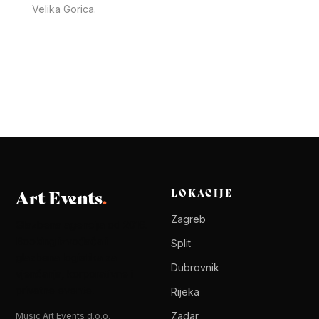
Velika Gorica.
Art Events
.
LOKACIJE
Zagreb
Glazbena agencija od 2016.
Booking izvođača i
Split
glazbena logistika za
Dubrovnik
vjenčanja, korporativne i
privatne evente.
Rijeka
Zadar
Music Art Events d.o.o.