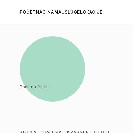
POČETNA
O NAMA
USLUGE
LOKACIJE
Početna
›
Rijeka
RIJEKA · OPATIJA · KVARNER · OTOCI