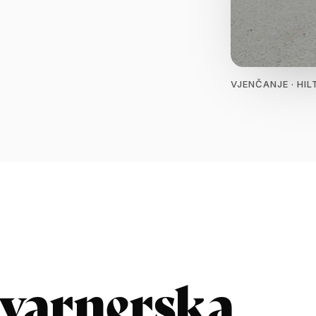
VJENČANJE · HI
kvarnerska