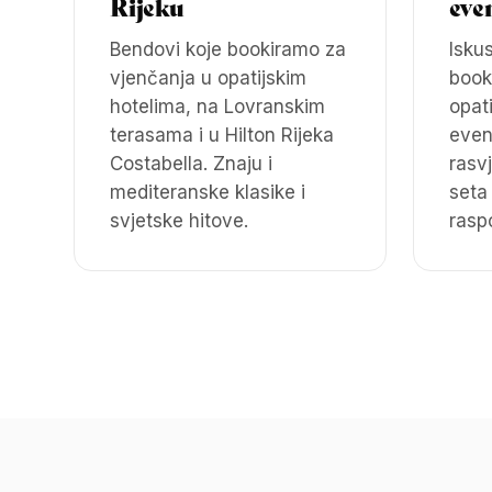
Rijeku
eve
Bendovi koje bookiramo za
Isku
vjenčanja u opatijskim
book
hotelima, na Lovranskim
opati
terasama i u Hilton Rijeka
event
Costabella. Znaju i
rasvj
mediteranske klasike i
seta
svjetske hitove.
rasp