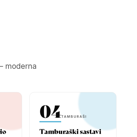
a — moderna
04
TAMBURAŠI
rio
Tamburaški sastavi