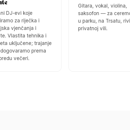
nte
Gitara, vokal, violina,
sni DJ-evi koje
saksofon — za ceremo
iramo za riječka i
u parku, na Trsatu, rivi 
jska vjenčanja i
privatnoj vili.
e. Vlastita tehnika i
eta uključene; trajanje
 dogovaramo prema
oredu večeri.