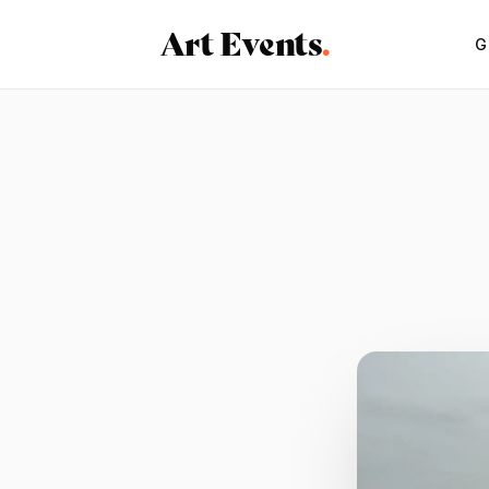
Art Events
.
G