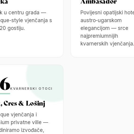
eka
Ambasador
ik u centru grada —
Povijesni opatijski hote
ique-style vjenčanja s
austro-ugarskom
20 gostiju.
elegancijom — srce
najpremiumnijih
kvarnerskih vjenčanja
6
KVARNERSKI OTOCI
, Cres & Lošinj
ique vjenčanja i
ium privatne ville —
diniramo izvođače,