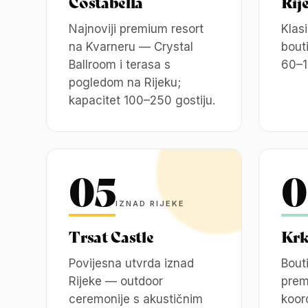
Costabella
Rij
Najnoviji premium resort
Klas
na Kvarneru — Crystal
bout
Ballroom i terasa s
60–1
pogledom na Rijeku;
kapacitet 100–250 gostiju.
05
0
IZNAD RIJEKE
Trsat Castle
Krk
Povijesna utvrda iznad
Bout
Rijeke — outdoor
prem
ceremonije s akustičnim
koor