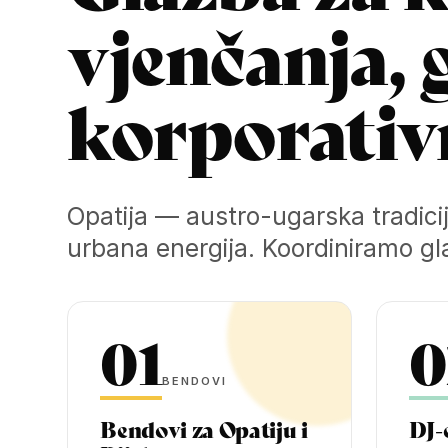
vjenčanja, g
korporativn
Opatija — austro-ugarska tradici
urbana energija. Koordiniramo gl
01
0
BENDOVI
Bendovi za Opatiju i
DJ-e