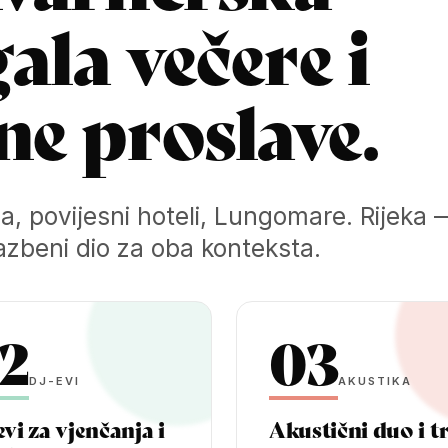
ala večere i
e proslave.
ja, povijesni hoteli, Lungomare. Rijek
azbeni dio za oba konteksta.
2
03
DJ-EVI
AKUSTIKA
vi za vjenčanja i
Akustični duo i t