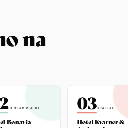
mo na
2
03
CENTAR RIJEKE
OPATIJA
el Bonavia
Hotel Kvarner &