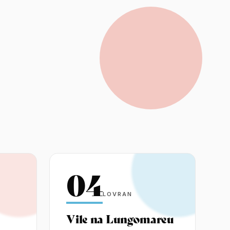
04
LOVRAN
Vile na Lungomareu