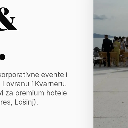
 &
— bend, 
.
korporativne evente i
i, Lovranu i Kvarneru.
avi za premium hotele
res, Lošinj).